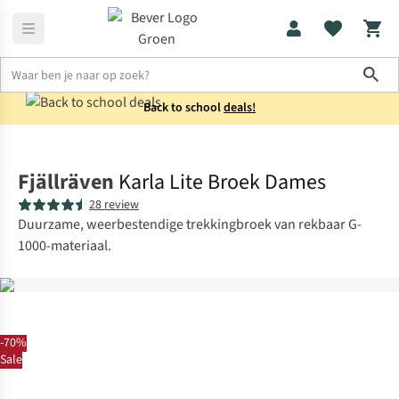
Sho
Back to school
deals!
Broeken
Wandelbroeken
Fjällräven
Karla Lite Broek Dames
28 review
Duurzame, weerbestendige trekkingbroek van rekbaar G-
1000-materiaal.
-70%
Sale