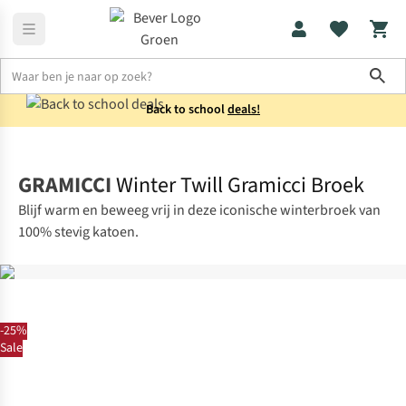
Sho
Back to school
deals!
Broeken
Lange broeken
GRAMICCI
Winter Twill Gramicci Broek
Blijf warm en beweeg vrij in deze iconische winterbroek van
100% stevig katoen.
-25%
Sale