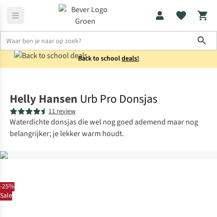
Sho
Back to school
deals!
Jassen
Donsjassen
Helly Hansen
Urb Pro Donsjas
11 review
Waterdichte donsjas die wel nog goed ademend maar nog
belangrijker; je lekker warm houdt.
-25%
Sale