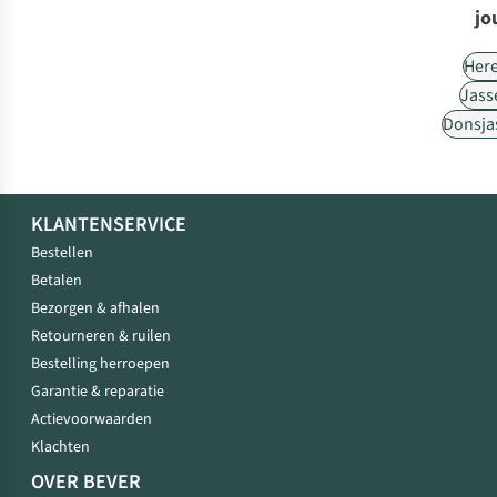
jo
Her
Jass
Donsja
KLANTENSERVICE
Bestellen
Betalen
Bezorgen & afhalen
Retourneren & ruilen
Bestelling herroepen
Garantie & reparatie
Actievoorwaarden
Klachten
OVER BEVER