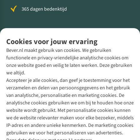
365 dagen bedenktijd
Volg ons voor meer Buiten
Cookies voor jouw ervaring
Bever.nl maakt gebruik van cookies. We gebruiken
functionele en privacy-vriendelijke analytische cookies om
onze website goed en veilig te laten werken. Deze gebruiken
Direct advies van een Buitenexpert
we altijd.
Accepteer je alle cookies, dan geef je toestemming voor het
+31 (0)85 888 50 88
verzamelen en delen van persoonsgegevens en het gebruik
+31 6 12 28 49 80
van analytische, personalisatie en marketing cookies. De
analytische cookies gebruiken we om bij te houden hoe onze
Contactformulier
website wordt gebruikt. Met personalisatie cookies kunnen
we de website relevanter maken voor elke bezoeker, middels
IP-adres en andere unieke kenmerken. De marketing cookies
Algeme
gebruiken we voor het personaliseren van advertenties.
voorwa