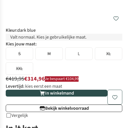
Kleur
:
dark blue
Valt normaal. Kies je gebruikelijke maat.
Kies jouw maat:
S
M
L
XL
XXL
€419,95
€314,96
Je bespaart €104,99
Levertijd:
kies eerst een maat
In winkelmand
Bekijk winkelvoorraad
Vergelijk