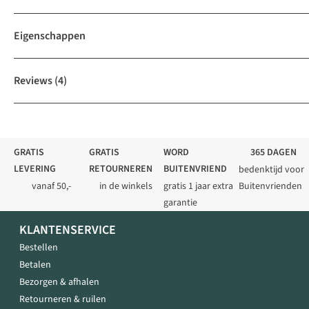
Eigenschappen
Reviews
(4)
GRATIS
GRATIS
WORD
365 DAGEN
LEVERING
RETOURNEREN
BUITENVRIEND
bedenktijd voor
vanaf 50,-
in de winkels
gratis 1 jaar extra
Buitenvrienden
garantie
KLANTENSERVICE
Bestellen
Betalen
Bezorgen & afhalen
Retourneren & ruilen