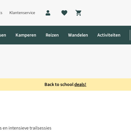
ls
Klantenservice
Shopping cart
sen
Kamperen
Reizen
Wandelen
Activiteiten
Back to school
deals!
aptor II Trailschoen
s en intensieve trailsessies