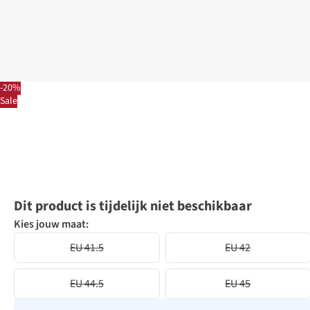
-20%
Sale
Dit product is tijdelijk niet beschikbaar
Kies jouw maat:
EU 41.5
EU 42
EU 44.5
EU 45