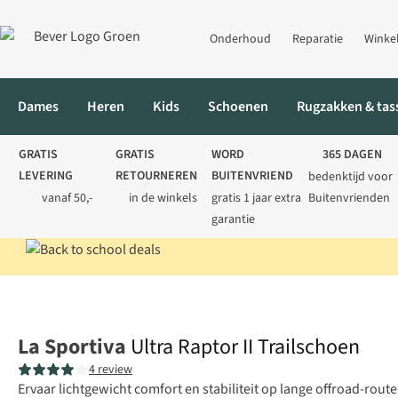
Onderhoud
Reparatie
Winke
Dames
Heren
Kids
Schoenen
Rugzakken & tas
GRATIS
GRATIS
WORD
365 DAGEN
LEVERING
RETOURNEREN
BUITENVRIEND
bedenktijd voor
vanaf 50,-
in de winkels
gratis 1 jaar extra
Buitenvrienden
garantie
Home
Heren
Schoenen
Sportieve wandelschoenen
Ultra R
La Sportiva
Ultra Raptor II Trailschoen
4 review
Ervaar lichtgewicht comfort en stabiliteit op lange offroad-route