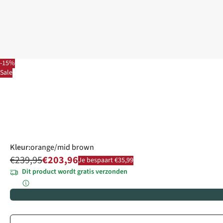
-15%
Sale
Kleur
:
orange/mid brown
€239,95
€203,96
Je bespaart €35,99
Dit product wordt gratis verzonden