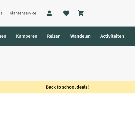
ls
Klantenservice
Shopping cart
sen
Kamperen
Reizen
Wandelen
Activiteiten
Back to school
deals!
Rope 70m