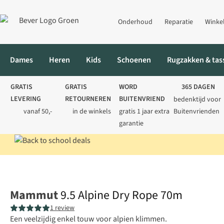
Onderhoud
Reparatie
Winke
Dames
Heren
Kids
Schoenen
Rugzakken & tas
GRATIS
GRATIS
WORD
365 DAGEN
LEVERING
RETOURNEREN
BUITENVRIEND
bedenktijd voor
vanaf 50,-
in de winkels
gratis 1 jaar extra
Buitenvrienden
garantie
Home
Klimmen
Klimuitrusting
Klimtouwen
9.5 Alpine Dry 
Mammut
9.5 Alpine Dry Rope 70m
1 review
Een veelzijdig enkel touw voor alpien klimmen.