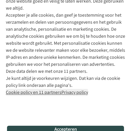
onze website goed en veilig te laten werken. Deze gebruiken
Direct advies van een Buitenexpert
we altijd.
Accepteer je alle cookies, dan geef je toestemming voor het
+31 (0)85 888 50 88
verzamelen en delen van persoonsgegevens en het gebruik
+31 6 12 28 49 80
van analytische, personalisatie en marketing cookies. De
analytische cookies gebruiken we om bij te houden hoe onze
Contactformulier
website wordt gebruikt. Met personalisatie cookies kunnen
we de website relevanter maken voor elke bezoeker, middels
IP-adres en andere unieke kenmerken. De marketing cookies
Algeme
gebruiken we voor het personaliseren van advertenties.
voorwa
Deze data delen we met onze 11 partners.
|
Je kunt altijd je voorkeuren wijzigen. Dat kan via de cookie
Priva
policy link onderaan alle pagina's.
polic
Cookie policy en 11 partners
Privacy policy
|
Cook
polic
|
© 202
Accepteren
Bever