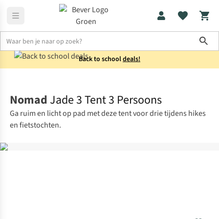
Sho
Back to school
deals!
Tenten
3-persoons
Nomad
Jade 3 Tent 3 Persoons
Ga ruim en licht op pad met deze tent voor drie tijdens hikes
en fietstochten.