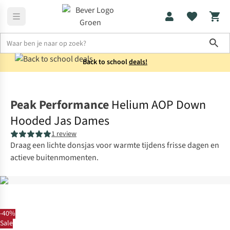
Sho
Back to school
deals!
Jassen
Donsjassen
Peak Performance
Helium AOP Down
Hooded Jas Dames
1 review
Draag een lichte donsjas voor warmte tijdens frisse dagen en
actieve buitenmomenten.
-40%
Sale