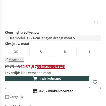
Kleur
:
light red/yellow
Het model is
174 cm
lang en draagt maat
S
.
Kies jouw maat:
XS
S
M
L
Maattabel
€279,95
€167,97
Je bespaart €111,98
Levertijd:
kies eerst een maat
In winkelmand
Bekijk winkelvoorraad
Vergelijk