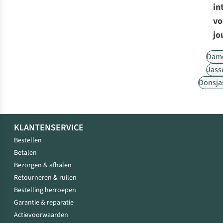
in
vo
jo
Dam
Jass
Donsja
KLANTENSERVICE
Bestellen
Betalen
Bezorgen & afhalen
Retourneren & ruilen
Bestelling herroepen
Garantie & reparatie
Actievoorwaarden