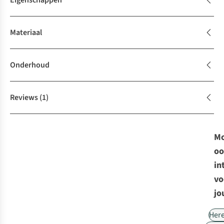
Eigenschappen
Materiaal
Onderhoud
Reviews
(1)
Mo
oo
in
vo
jo
Her