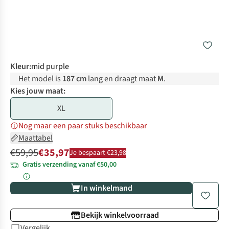
Kleur
:
mid purple
Het model is
187 cm
lang en draagt maat
M
.
Kies jouw maat:
XL
Nog maar een paar stuks beschikbaar
Maattabel
€59,95
€35,97
Je bespaart €23,98
Gratis verzending vanaf €50,00
In winkelmand
Bekijk winkelvoorraad
Vergelijk