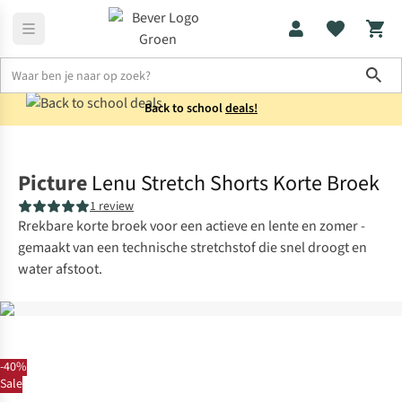
Sho
Back to school
deals!
Broeken
Korte broeken
Picture
Lenu Stretch Shorts Korte Broek
1 review
Rrekbare korte broek voor een actieve en lente en zomer -
gemaakt van een technische stretchstof die snel droogt en
water afstoot.
-40%
Sale