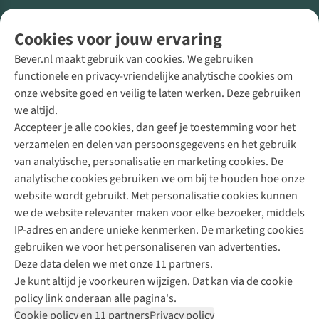
Volg ons voor meer Buiten
Cookies voor jouw ervaring
Bever.nl maakt gebruik van cookies. We gebruiken
functionele en privacy-vriendelijke analytische cookies om
onze website goed en veilig te laten werken. Deze gebruiken
Direct advies van een Buitenexpert
we altijd.
Accepteer je alle cookies, dan geef je toestemming voor het
+31 (0)85 888 50 88
verzamelen en delen van persoonsgegevens en het gebruik
+31 6 12 28 49 80
van analytische, personalisatie en marketing cookies. De
analytische cookies gebruiken we om bij te houden hoe onze
Contactformulier
website wordt gebruikt. Met personalisatie cookies kunnen
we de website relevanter maken voor elke bezoeker, middels
IP-adres en andere unieke kenmerken. De marketing cookies
Algeme
gebruiken we voor het personaliseren van advertenties.
voorwa
Deze data delen we met onze 11 partners.
|
Je kunt altijd je voorkeuren wijzigen. Dat kan via de cookie
Priva
policy link onderaan alle pagina's.
polic
Cookie policy en 11 partners
Privacy policy