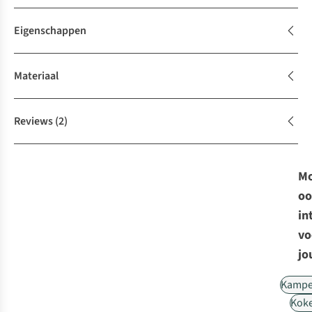
Eigenschappen
Materiaal
Reviews
(2)
Mo
oo
in
vo
jo
Kampe
Kok