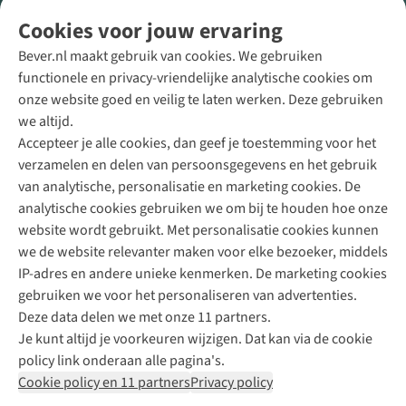
Volg ons voor meer Buiten
Cookies voor jouw ervaring
Bever.nl maakt gebruik van cookies. We gebruiken
functionele en privacy-vriendelijke analytische cookies om
onze website goed en veilig te laten werken. Deze gebruiken
Direct advies van een Buitenexpert
we altijd.
Accepteer je alle cookies, dan geef je toestemming voor het
+31 (0)85 888 50 88
verzamelen en delen van persoonsgegevens en het gebruik
+31 6 12 28 49 80
van analytische, personalisatie en marketing cookies. De
analytische cookies gebruiken we om bij te houden hoe onze
Contactformulier
website wordt gebruikt. Met personalisatie cookies kunnen
we de website relevanter maken voor elke bezoeker, middels
IP-adres en andere unieke kenmerken. De marketing cookies
Algeme
gebruiken we voor het personaliseren van advertenties.
voorwa
Deze data delen we met onze 11 partners.
|
Je kunt altijd je voorkeuren wijzigen. Dat kan via de cookie
Priva
policy link onderaan alle pagina's.
polic
Cookie policy en 11 partners
Privacy policy
|