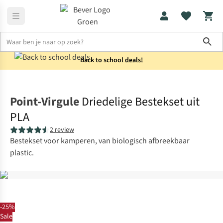
Sho
Back to school
deals!
Koken
Bestek
Point-Virgule
Driedelige Bestekset uit
PLA
2 review
Bestekset voor kamperen, van biologisch afbreekbaar
plastic.
-25%
Sale