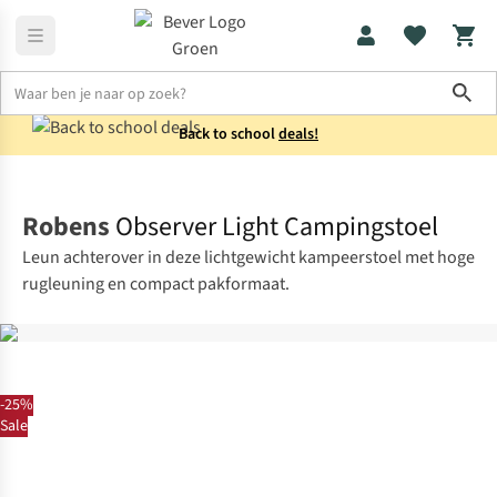
Sho
Back to school
deals!
Kampeermeubels
Stoelen
Robens
Observer Light Campingstoel
Leun achterover in deze lichtgewicht kampeerstoel met hoge
rugleuning en compact pakformaat.
-25%
Sale