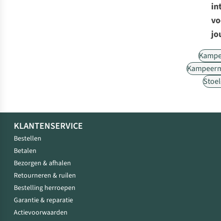
in
vo
jo
Kampe
Kampeerm
Stoe
KLANTENSERVICE
Bestellen
Betalen
Bezorgen & afhalen
Retourneren & ruilen
Bestelling herroepen
Garantie & reparatie
Actievoorwaarden