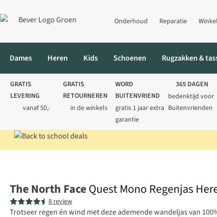
Onderhoud
Reparatie
Winke
Dames
Heren
Kids
Schoenen
Rugzakken & tas
GRATIS
GRATIS
WORD
365 DAGEN
LEVERING
RETOURNEREN
BUITENVRIEND
bedenktijd voor
vanaf 50,-
in de winkels
gratis 1 jaar extra
Buitenvrienden
garantie
Home
Heren
Jassen
Regenjassen
Quest Mono Regenjas He
The North Face
Quest Mono Regenjas Her
8 review
Trotseer regen én wind met deze ademende wandeljas van 100