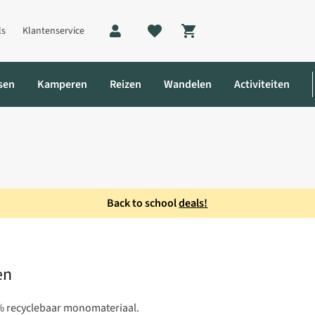
ls
Klantenservice
Shopping cart
sen
Kamperen
Reizen
Wandelen
Activiteiten
Back to school
deals!
ren
en
% recyclebaar monomateriaal.