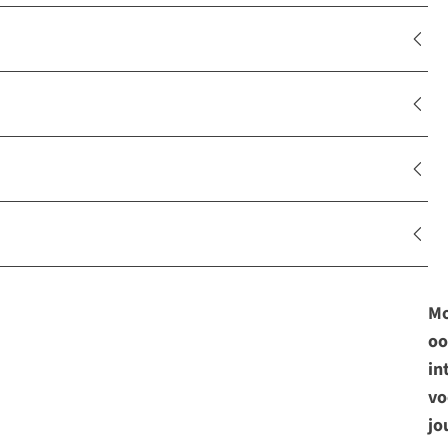
Mo
oo
in
vo
jo