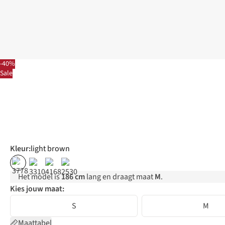
-40%
Sale
Kleur
:
light brown
%
Het model is
186 cm
lang en draagt maat
M
.
Kies jouw maat:
S
M
Maattabel