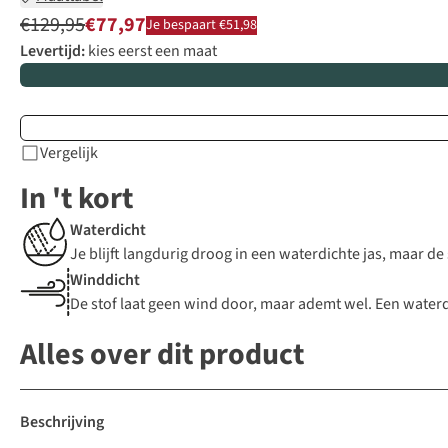
€129,95
€77,97
Je bespaart €51,98
Levertijd:
kies eerst een maat
Vergelijk
In 't kort
Waterdicht
Je blijft langdurig droog in een waterdichte jas, maar d
Winddicht
De stof laat geen wind door, maar ademt wel. Een waterdic
Alles over dit product
Beschrijving