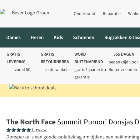
Onderhoud
Reparatie
Winke
Dames
Heren
Kids
Schoenen
Rugzakken & tas
GRATIS
GRATIS
WORD
365 DAGEN
LEVERING
RETOURNEREN
BUITENVRIEND
bedenktijd voor
vanaf 50,-
in de winkels
gratis 1 jaar extra
Buitenvrienden
garantie
Home
Dames
Jassen
Donsjassen
Summit Pumori Donsjas 
The North Face
Summit Pumori Donsjas 
1 review
Donsparka is een goede isolatielaag om tijdens een beklimming b