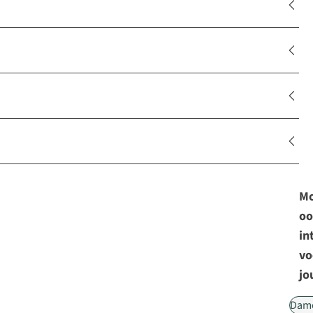
Mo
oo
in
vo
jo
Dam