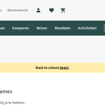
ls
Klantenservice
Shopping cart
sen
Kamperen
Reizen
Wandelen
Activiteiten
Back to school
deals!
Dames
Dames
ij je te hebben.