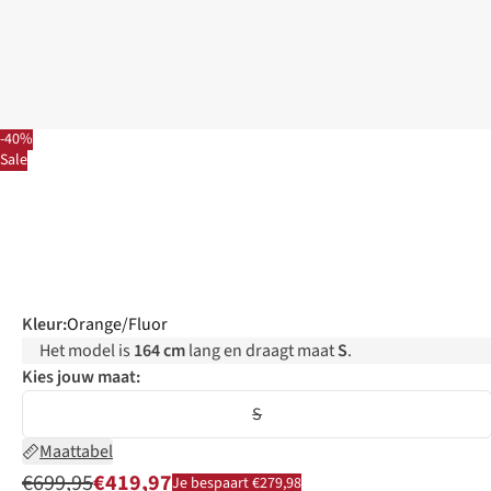
-40%
Sale
Kleur
:
Orange/Fluor
Het model is
164 cm
lang en draagt maat
S
.
Kies jouw maat:
S
Maattabel
€699,95
€419,97
Je bespaart €279,98