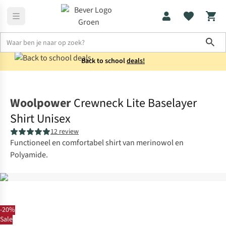
Sho
Back to school
deals!
Thermokleding
Thermoshirts
Woolpower
Crewneck Lite Baselayer
Shirt Unisex
12 review
Functioneel en comfortabel shirt van merinowol en
Polyamide.
-20%
Sale