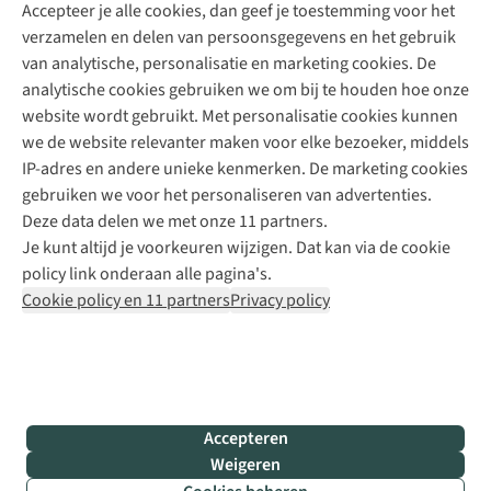
Accepteer je alle cookies, dan geef je toestemming voor het
+31 (0)85 888 50 88
verzamelen en delen van persoonsgegevens en het gebruik
+31 6 12 28 49 80
van analytische, personalisatie en marketing cookies. De
analytische cookies gebruiken we om bij te houden hoe onze
Contactformulier
website wordt gebruikt. Met personalisatie cookies kunnen
we de website relevanter maken voor elke bezoeker, middels
IP-adres en andere unieke kenmerken. De marketing cookies
Algeme
gebruiken we voor het personaliseren van advertenties.
voorwa
Deze data delen we met onze 11 partners.
|
Je kunt altijd je voorkeuren wijzigen. Dat kan via de cookie
Priva
policy link onderaan alle pagina's.
polic
Cookie policy en 11 partners
Privacy policy
|
Cook
polic
|
© 202
Accepteren
Bever
Weigeren
B.V. Al