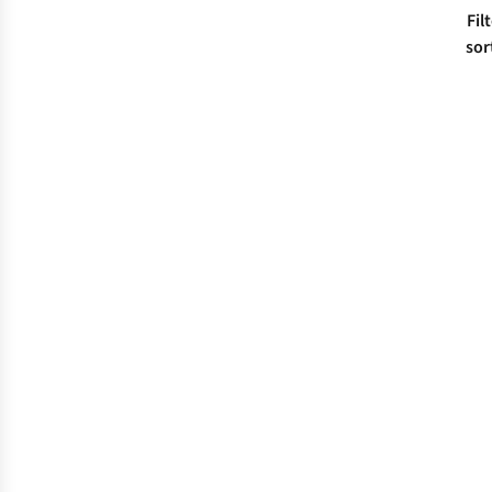
Fil
sor