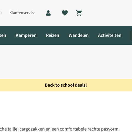
ls
Klantenservice
Shopping cart
sen
Kamperen
Reizen
Wandelen
Activiteiten
Back to school
deals!
ior
sche taille, cargozakken en een comfortabele rechte pasvorm.