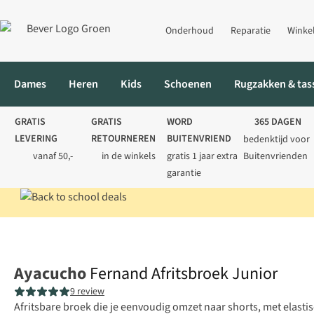
Onderhoud
Reparatie
Winke
Dames
Heren
Kids
Schoenen
Rugzakken & tas
GRATIS
GRATIS
WORD
365 DAGEN
LEVERING
RETOURNEREN
BUITENVRIEND
bedenktijd voor
vanaf 50,-
in de winkels
gratis 1 jaar extra
Buitenvrienden
garantie
Home
Kids
Broeken
Afritsbroeken
Fernand Afritsbroek Jun
Ayacucho
Fernand Afritsbroek Junior
9 review
Afritsbare broek die je eenvoudig omzet naar shorts, met elasti