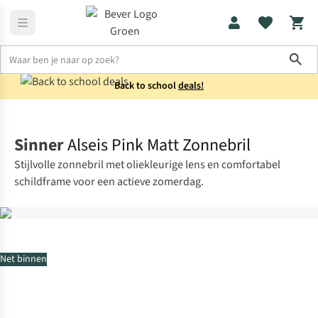
Sho
Back to school
deals!
Wandelen
Trekking
Sinner
Alseis Pink Matt Zonnebril
Stijlvolle zonnebril met oliekleurige lens en comfortabel
schildframe voor een actieve zomerdag.
Net binnen