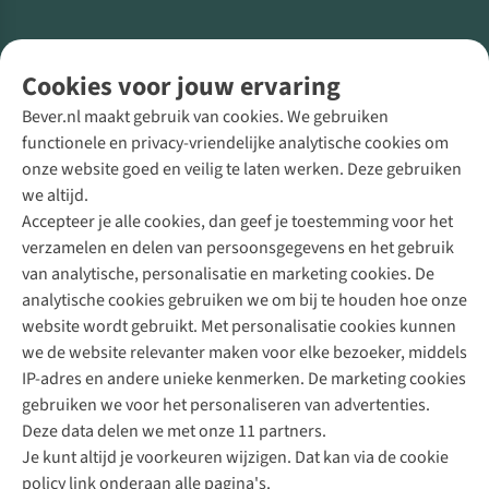
Volg ons voor meer Buiten
Cookies voor jouw ervaring
Bever.nl maakt gebruik van cookies. We gebruiken
functionele en privacy-vriendelijke analytische cookies om
onze website goed en veilig te laten werken. Deze gebruiken
Direct advies van een Buitenexpert
we altijd.
Accepteer je alle cookies, dan geef je toestemming voor het
+31 (0)85 888 50 88
verzamelen en delen van persoonsgegevens en het gebruik
+31 6 12 28 49 80
van analytische, personalisatie en marketing cookies. De
analytische cookies gebruiken we om bij te houden hoe onze
Contactformulier
website wordt gebruikt. Met personalisatie cookies kunnen
we de website relevanter maken voor elke bezoeker, middels
IP-adres en andere unieke kenmerken. De marketing cookies
Algeme
gebruiken we voor het personaliseren van advertenties.
voorwa
Deze data delen we met onze 11 partners.
|
Je kunt altijd je voorkeuren wijzigen. Dat kan via de cookie
Priva
policy link onderaan alle pagina's.